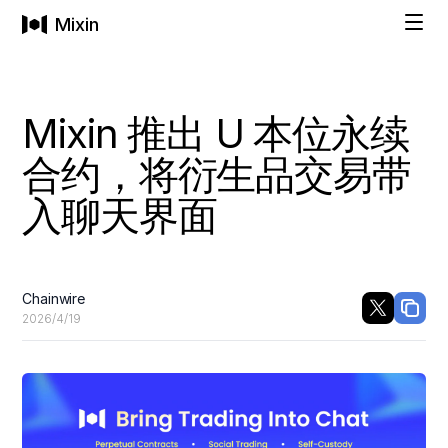
Mixin
解决方案
Mixin 推出 U 本位永续
合约，将衍生品交易带
个人
技术方案
入聊天界面
隐私钱包
价格
购买加密货币
Chainwire
2026/4/19
社交恢复
公司
一站式资产管理
家庭和企业
公司
即刻上手