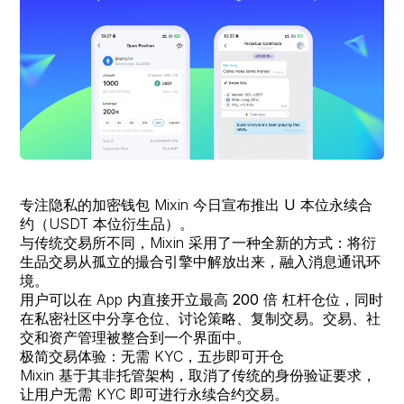
托管
新闻
协作
关于我们
质押
即将来临
抵押贷款
即将来临
恢复
专注隐私的加密钱包 Mixin 今日宣布推出
U 本位永续合
约
（USDT 本位衍生品）。
与传统交易所不同，Mixin 采用了一种全新的方式：将衍
财富传承
生品交易从孤立的撮合引擎中解放出来，融入消息通讯环
境。
用户可以在 App 内直接开立最高
200 倍
杠杆仓位，同时
在私密社区中分享仓位、讨论策略、复制交易。交易、社
交和资产管理被整合到一个界面中。
极简交易体验：无需 KYC，五步即可开仓
Mixin 基于其非托管架构，取消了传统的身份验证要求，
让用户无需 KYC 即可进行永续合约交易。