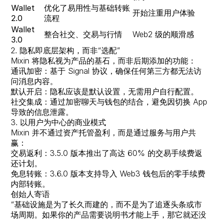
Wallet
优化了易用性与基础转账
开始注重用户体验
2.0
流程
Wallet
整合社交、交易与行情
Web2 级的顺滑感
3.0
2. 隐私即底层架构，而非“选配”
Mixin 将隐私视为产品的基石，而非后期添加的功能：
通讯加密
：基于 Signal 协议，确保任何第三方都无法访
问消息内容。
默认开启
：隐私应该是默认设置，无需用户自行配置。
社交集成
：通过加密聊天与钱包的结合，避免因切换 App
导致的信息泄露。
3. 以用户为中心的商业模式
Mixin 并不通过资产托管盈利，而是通过服务与用户共
赢：
交易返利
：3.5.0 版本推出了高达 60% 的交易手续费返
还计划。
免息转账
：3.6.0 版本支持导入 Web3 钱包后的零手续费
内部转账。
创始人寄语
“基础设施是为了长久而建的，而不是为了追逐头条或市
场周期。如果你的产品需要说明书才能上手，那它就还没