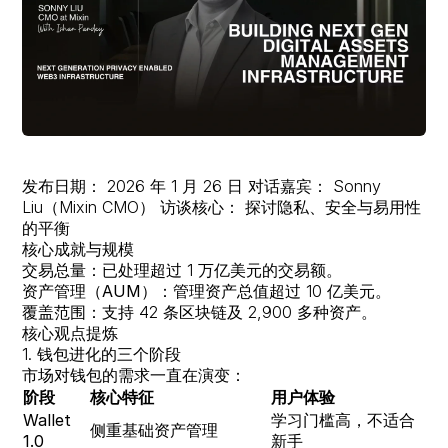
托管
新闻
协作
关于我们
质押
即将来临
抵押贷款
即将来临
发布日期：
2026 年 1 月 26 日
对话嘉宾：
Sonny
Liu（Mixin CMO）
访谈核心：
探讨隐私、安全与易用性
恢复
的平衡
核心成就与规模
交易总量
：已处理超过 1 万亿美元的交易额。
财富传承
资产管理（AUM）
：管理资产总值超过 10 亿美元。
覆盖范围
：支持 42 条区块链及 2,900 多种资产。
核心观点提炼
1. 钱包进化的三个阶段
市场对钱包的需求一直在演变：
阶段
核心特征
用户体验
Wallet
学习门槛高，不适合
侧重基础资产管理
1.0
新手